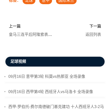
标签：
足球
意甲
国际米兰
上一篇
下一篇
皇马三连平后阿隆索表态：坚信球队正处转折点 客战毕巴成关键考验
返回列表
足球视频
09月16日 意甲第3轮 科莫vs热那亚 全场录像
09月16日 西甲第4轮 西班牙人vs马洛卡 全场录像
西甲-罗伯托-费尔南德破门基克建功 十人西班牙人3-2马