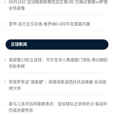
09月16日 亚冠精英联赛西亚区第1轮 巴格达警察vs萨德
全场录像
意甲-双方互交白卷 维罗纳0-0闷平克雷莫内塞
足球新闻
英超第13轮五佳球：齐尔克泽小角度破门领衔 两记精彩
吊射争辉
劳塔罗笑谈"请客梗"：将邀埃斯波西托共进晚餐 自诩烧
烤大师
皇马三连平后阿隆索表态：坚信球队正处转折点 客战毕
巴成关键考验