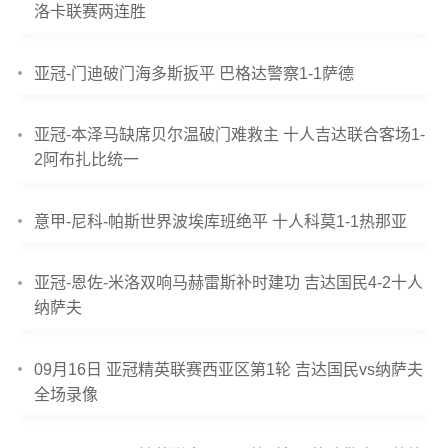
洛卡联赛两连胜
亚冠-门迪破门海多斯扳平 巴格达警察1-1萨德
亚冠-本泽马缺席贝尔温破门难救主 十人吉达联合客场1-
2阿布扎比统一
意甲-尼科-帕斯世界波埃库班绝平 十人科莫1-1热那亚
亚冠-恩佐-米洛双响马赫雷斯补时建功 吉达国民4-2十人
纳萨夫
09月16日 亚冠精英联赛西亚区第1轮 吉达国民vs纳萨夫
全场录像