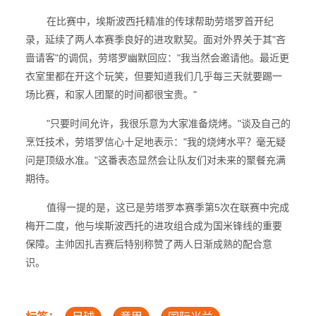
在比赛中，埃斯波西托精准的传球帮助劳塔罗首开纪
录，延续了两人本赛季良好的进攻默契。面对外界关于其"吝
啬请客"的调侃，劳塔罗幽默回应："我当然会邀请他。最近更
衣室里都在开这个玩笑，但要知道我们几乎每三天就要踢一
场比赛，和家人团聚的时间都很宝贵。"
"只要时间允许，我很乐意为大家准备烧烤。"谈及自己的
烹饪技术，劳塔罗信心十足地表示："我的烧烤水平？毫无疑
问是顶级水准。"这番表态显然会让队友们对未来的聚餐充满
期待。
值得一提的是，这已是劳塔罗本赛季第5次在联赛中完成
梅开二度，他与埃斯波西托的进攻组合成为国米锋线的重要
保障。主帅因扎吉赛后特别称赞了两人日渐成熟的配合意
识。