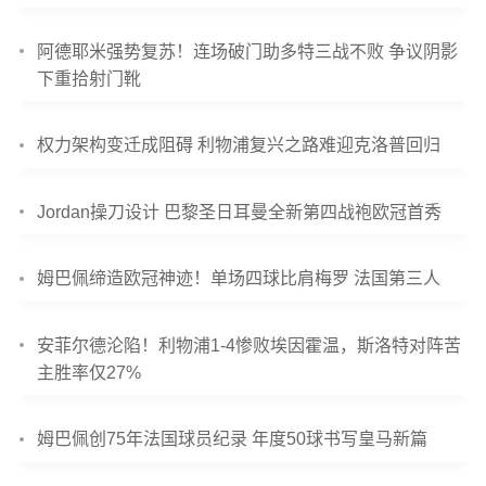
阿德耶米强势复苏！连场破门助多特三战不败 争议阴影
下重拾射门靴
权力架构变迁成阻碍 利物浦复兴之路难迎克洛普回归
Jordan操刀设计 巴黎圣日耳曼全新第四战袍欧冠首秀
姆巴佩缔造欧冠神迹！单场四球比肩梅罗 法国第三人
安菲尔德沦陷！利物浦1-4惨败埃因霍温，斯洛特对阵苦
主胜率仅27%
姆巴佩创75年法国球员纪录 年度50球书写皇马新篇