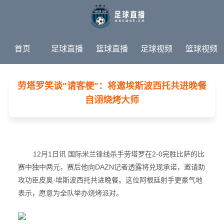
首页
足球直播
篮球直播
足球视频
篮球视频
足球新闻
篮球新闻
体育专题
劳塔罗笑谈"请客梗"：将邀埃斯波西托共进晚餐
自诩烧烤大师
12月1日讯 国际米兰锋线杀手劳塔罗在2-0完胜比萨的比
赛中独中两元，赛后他向DAZN记者透露将兑现承诺，邀请助
攻功臣皮奥·埃斯波西托共进晚餐。这位阿根廷射手更豪气地
表示，愿意为全队举办烧烤派对。