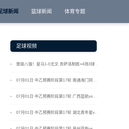
足球新闻
篮球新闻
体育专题
足球视频
晋级八强！皇马1-0尤文 贡萨洛制胜+4场3球 迪格雷戈里奥屡献神扑
07月01日 中乙预赛阶段第17轮 南通海门珂缔缘vs上海海港B队 全场录像
07月01日 中乙预赛阶段第17轮 广西蓝航vs广西恒宸 全场录像
07月01日 中乙预赛阶段第17轮 湖北青年星vs杭州临平吴越 全场录像
07月01日 中乙预赛阶段第17轮 泉州亚新vs深圳二零二八 全场录像