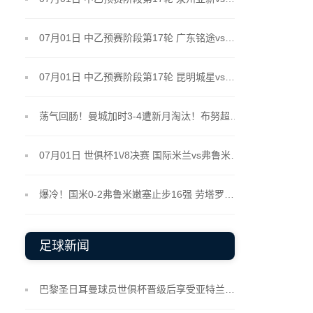
07月01日 中乙预赛阶段第17轮 广东铭途vs武汉三镇B队 全场录像
07月01日 中乙预赛阶段第17轮 昆明城星vs成都蓉城B队 全场录像
荡气回肠！曼城加时3-4遭新月淘汰！布努超神10扑救新月晋级八强
07月01日 世俱杯1\/8决赛 国际米兰vs弗鲁米嫩塞 全场录像
爆冷！国米0-2弗鲁米嫩塞止步16强 劳塔罗失良机+中框卡诺闪击
足球新闻
巴黎圣日耳曼球员世俱杯晋级后享受亚特兰大休闲时光