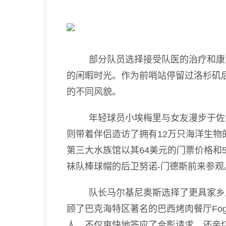
部分队员选择接受队医的治疗和康复
的闲暇时光。作为前哨站停留过洛杉矶
的不同风貌。
年轻球员小埃梅里与女友漫步于佐治
则带着伴侣造访了拥有12万只海洋生
第三大水族馆以其64美元的门票价格和
袜队棒球帽的后卫努诺-门德斯前来参观
队长马尔基尼奥斯选择了更具家乡风
顾了巴克海特区著名的巴西烤肉餐厅Fogo
人，不仅爽快地答应了合影请求，还亲