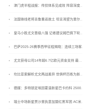
津门虎半程战报：传控体系见成效 阵容深度成掣肘
法国锋线老将吉鲁重返故土 坦言渴望为里尔贡献经验价值
皇马小胜尤文晋级八强 记者建议姆巴佩下轮继续替补调整状态
巴萨2025-26赛季西甲征程揭晓：连续三场客场开局，国家德比压轴第35轮
尤文获母公司14年超6.7亿欧元资金支持 最新注资计划上限达1.2亿
坎比亚索解析尤文两战差异 世俱杯历练为新征程奠基
德媒：多特锁定埃因霍温新星巴卡约科 2500万欧元补强边路
瑞士中场新星贾沙里执意加盟红黑军团 AC米兰加码至3800万欧元求购