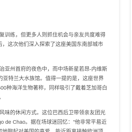
训练，但更多人则抓住机会与亲友共度难得
后，这次他们深入探索了这座美国东南部城市
亚州首府的夜色中，而中场新星若昂-内维斯
物的亚特兰大水族馆。值得一提的是，这座世界
500种海洋生物著称，同样吸引了戴着芝加哥白
。
味的休闲方式。这位巴西后卫带领亲友团光
 de Chao。据在场球迷回忆："他非常平易近
切地聊起对美国的喜爱。能近距离接触欧洲顶