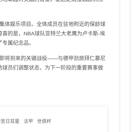
体娱乐项目。全体成员在驻地附近的保龄球
喜的是，NBA球队亚特兰大老鹰为卢卡斯-埃
了专属纪念品。
将到来的关键战役——与德甲劲旅拜仁慕尼
助球员们调整状态，为下一阶段的重要赛事做
黎圣日耳曼
法甲
世俱杯