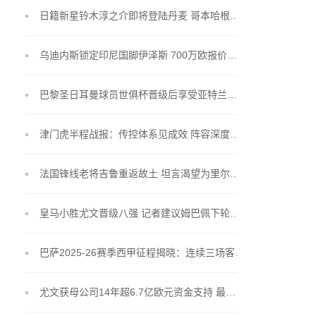
日籍新星铃木淳之介即将登陆丹麦 哥本哈根锁定后防补强目标
乌迪内斯锁定印尼国脚伊泽斯 700万欧报价威尼斯防线悍将
巴黎圣日耳曼球员世俱杯晋级后享受亚特兰大休闲时光
津门虎半程战报：传控体系见成效 阵容深度成掣肘
法国锋线老将吉鲁重返故土 坦言渴望为里尔贡献经验价值
皇马小胜尤文晋级八强 记者建议姆巴佩下轮继续替补调整状态
巴萨2025-26赛季西甲征程揭晓：连续三场客场开局，国家德比压轴第35轮
尤文获母公司14年超6.7亿欧元资金支持 最新注资计划上限达1.2亿