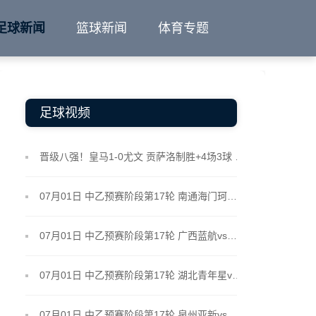
足球新闻
篮球新闻
体育专题
足球视频
晋级八强！皇马1-0尤文 贡萨洛制胜+4场3球 迪格雷戈里奥屡献神扑
07月01日 中乙预赛阶段第17轮 南通海门珂缔缘vs上海海港B队 全场录像
07月01日 中乙预赛阶段第17轮 广西蓝航vs广西恒宸 全场录像
07月01日 中乙预赛阶段第17轮 湖北青年星vs杭州临平吴越 全场录像
07月01日 中乙预赛阶段第17轮 泉州亚新vs深圳二零二八 全场录像